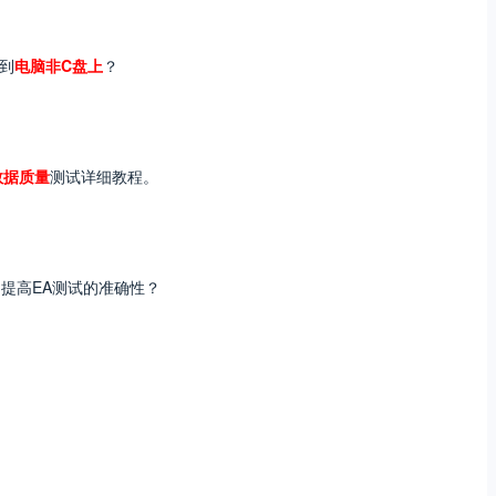
到
电脑非C盘上
？
数据质量
测试详细教程。
，提高EA测试的准确性？