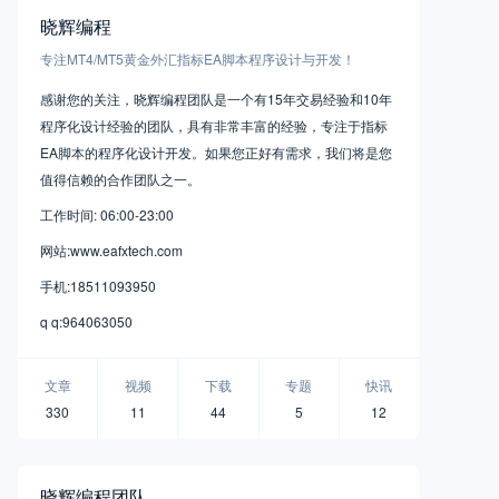
晓辉编程
专注MT4/MT5黄金外汇指标EA脚本程序设计与开发！
感谢您的关注，晓辉编程团队是一个有15年交易经验和10年
程序化设计经验的团队，具有非常丰富的经验，专注于指标
EA脚本的程序化设计开发。如果您正好有需求，我们将是您
值得信赖的合作团队之一。
工作时间: 06:00-23:00
网站:www.eafxtech.com
手机:18511093950
q q:964063050
文章
视频
下载
专题
快讯
330
11
44
5
12
晓辉编程团队