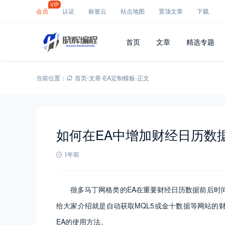
VIP
会员
认证
标签云
站点地图
置顶文章
下载
首页
文章
精选专题
当前位置：
首页
-
文章
-
EA定制模板
-
正文
如何在EA中增加财经日历数
1年前
很多马丁网格类的EA在重要财经日历数据前后时
给大家介绍就是自动获取MQL5或金十数据等网站的
EA的使用方法。