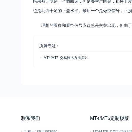
结果被证明是一个假回调，但足够幸运的是，止损非常
也是动力十足的止盈水平。最后一个是做空信号，止损
理想的看多和看空信号应该总是交替出现，但由于
所属专题：
MT4/MT5-交易技术方法探讨
联系我们
MT4/MT5定制模版
手机：
18511093950
MT4/MT5 多货币网格