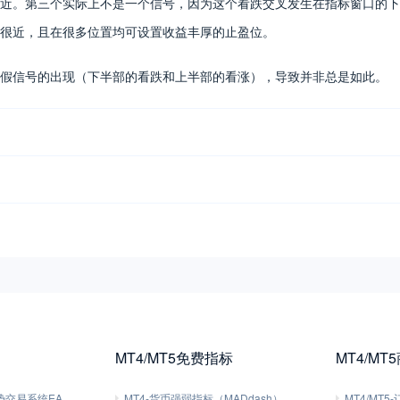
近。第三个实际上不是一个信号，因为这个看跌交叉发生在指标窗口的下
很近，且在很多位置均可设置收益丰厚的止盈位。
假信号的出现（下半部的看跌和上半部的看涨），导致并非总是如此。
MT4/MT5免费指标
MT4/MT
趋势交易系统EA
MT4-货币强弱指标（MADdash）
MT4/MT