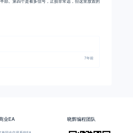
半部。第四个是看多信号，止损非常远，但这里放置的
7年前
5商业EA
晓辉编程团队
5-订单同步交易系统EA