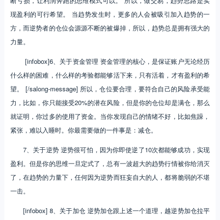
断亏损，让利润奔跑的思维模式可以。 所以，做交易，趋势思路是实
现盈利的可行希望。 当趋势发生时，更多的人会被吸引加入趋势的一
方，而逆势者的仓位会源源不断的被爆掉，所以，趋势总是拥有强大的
力量。
[infobox]6、关于资金管理 资金管理的核心，是保证账户无论经历
什么样的困难，什么样的考验都能够活下来，只有活着，才有盈利的希
望。 [/salong-message] 所以，仓位要合理，要符合自己的风险承受能
力，比如，你只能接受20%的潜在风险，但是你的仓位却是满仓，那么
就证明，你过多的使用了资金。当你发现自己的情绪不好，比如焦躁，
紧张，难以入睡时。你最需要做的一件事是：减仓。
7、关于逆势 逆势很可怕，因为你即使逆了10次都能够成功，实现
盈利。但是你的思维一旦定式了，总有一波超大的趋势行情被你给消灭
了，在趋势的力量下，任何因为逆势而狂妄自大的人，都将脆弱的不堪
一击。
[infobox] 8、关于加仓 逆势加仓跟上述一个道理，越逆势加仓拉平