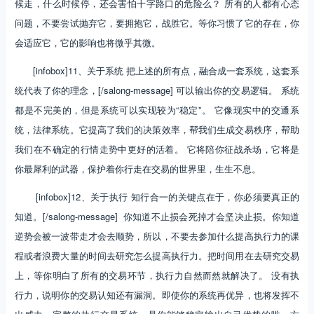
候走，什么时候停，还会害怕十字路口的危险么？ 所有的人都有心态
问题，不要尝试抛弃它，要拥抱它，战胜它。等你习惯了它的存在，你
会适应它，它的影响也将微乎其微。
[infobox]11、关于系统 把上述的所有点，融合成一套系统，这套系
统代表了你的理念，[/salong-message] 可以输出你的交易逻辑。 系统
都是不完美的，但是系统可以实现较为“稳定”。 它像现实中的交通系
统，法律系统。它提高了我们的决策效率，帮我们生成交易秩序，帮助
我们在不确定的行情走势中更好的活着。 它将陪你征战杀场，它将是
你最犀利的武器，保护着你行走在交易的世界里，生生不息。
[infobox]12、关于执行 知行合一的关键点在于，你必须要真正的
知道。[/salong-message] 你知道不止损会死掉才会坚决止损。你知道
逆势会被一波带走才会去顺势，所以，不要去参加什么提高执行力的课
程或者浪费大量的时间去研究怎么提高执行力。把时间用在去研究交易
上，等你明白了所有的交易环节，执行力自然而然就解决了。 没有执
行力，说明你的交易认知还有漏洞。即使你的系统再优异，也将发挥不