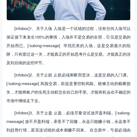
[infobox]1、关于入场 入场是一个试错的过程，没有任何入场可以
保证接下来发生100%的事情，入场并不是交易的全部，它仅是交易的
开始而已。[/salong-message] 寻找完美的入场，这是交易最大的陷
阱，只有渡过这一关，才能真正的开始思考什么是交易。才能真正的涉
及到后续的这些环节。
[infobox]2、关于止损 止损必须果断而坚决，这是交易的入门课。
[/salong-message] 风险交易，前提是要控制风险。能够主动的截断损
失，才能将账户的生死主动权交在自己的手里。才能有机会在不确定的
市场中继续走下去。
[infobox]3、关于止盈 止盈，必须尽量尝试放开盈利端。[/salong-
message] 放不开盈利端，承受不了回撤，永远只能赚小钱，永远拿不
到趋势行情，甚至连试错的成本都赚不回来。 在交易中，亏损必须由