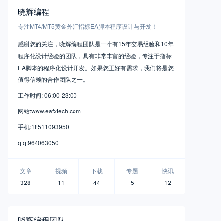
晓辉编程
专注MT4/MT5黄金外汇指标EA脚本程序设计与开发！
感谢您的关注，晓辉编程团队是一个有15年交易经验和10年
程序化设计经验的团队，具有非常丰富的经验，专注于指标
EA脚本的程序化设计开发。如果您正好有需求，我们将是您
值得信赖的合作团队之一。
工作时间: 06:00-23:00
网站:www.eafxtech.com
手机:18511093950
q q:964063050
文章
视频
下载
专题
快讯
328
11
44
5
12
晓辉编程团队