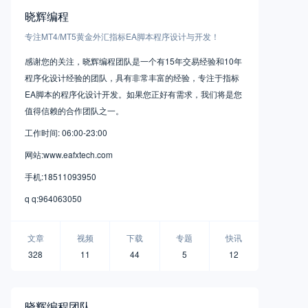
晓辉编程
专注MT4/MT5黄金外汇指标EA脚本程序设计与开发！
感谢您的关注，晓辉编程团队是一个有15年交易经验和10年
程序化设计经验的团队，具有非常丰富的经验，专注于指标
EA脚本的程序化设计开发。如果您正好有需求，我们将是您
值得信赖的合作团队之一。
工作时间: 06:00-23:00
网站:www.eafxtech.com
手机:18511093950
q q:964063050
文章
视频
下载
专题
快讯
328
11
44
5
12
晓辉编程团队