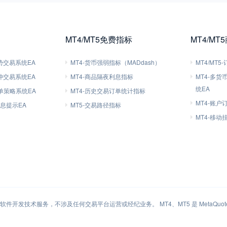
MT4/MT5免费指标
MT4/MT
趋势交易系统EA
MT4-货币强弱指标（MADdash）
MT4/MT
对冲交易系统EA
MT4-商品隔夜利息指标
MT4-多
统EA
刷单策略系统EA
MT4-历史交易订单统计指标
MT4-账户
信息提示EA
MT5-交易路径指标
MT4-移
件开发技术服务，不涉及任何交易平台运营或经纪业务。 MT4、MT5 是 MetaQuotes