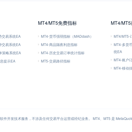
MT4/MT5免费指标
MT4/MT
趋势交易系统EA
MT4-货币强弱指标（MADdash）
MT4/MT
对冲交易系统EA
MT4-商品隔夜利息指标
MT4-多
统EA
刷单策略系统EA
MT4-历史交易订单统计指标
MT4-账户
信息提示EA
MT5-交易路径指标
MT4-移
件开发技术服务，不涉及任何交易平台运营或经纪业务。 MT4、MT5 是 MetaQuotes