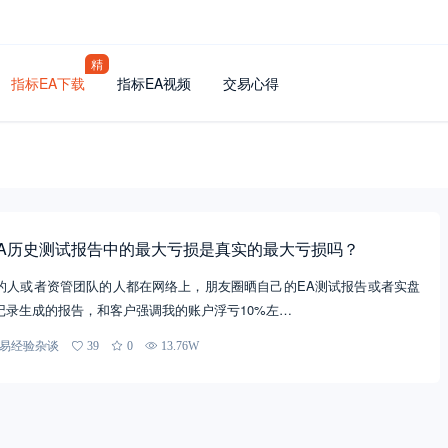
精
指标EA下载
指标EA视频
交易心得
EA历史测试报告中的最大亏损是真实的最大亏损吗？
的人或者资管团队的人都在网络上，朋友圈晒自己的EA测试报告或者实盘
记录生成的报告，和客户强调我的账户浮亏10%左…
易经验杂谈
39
0
13.76W