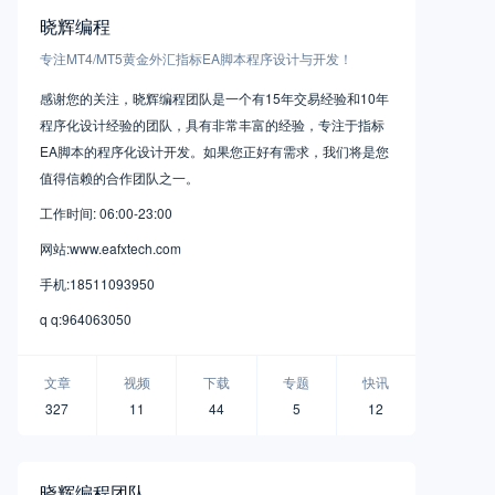
晓辉编程
专注MT4/MT5黄金外汇指标EA脚本程序设计与开发！
感谢您的关注，晓辉编程团队是一个有15年交易经验和10年
程序化设计经验的团队，具有非常丰富的经验，专注于指标
EA脚本的程序化设计开发。如果您正好有需求，我们将是您
值得信赖的合作团队之一。
工作时间: 06:00-23:00
网站:www.eafxtech.com
手机:18511093950
q q:964063050
文章
视频
下载
专题
快讯
327
11
44
5
12
晓辉编程团队