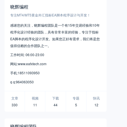
晓辉编程
专注MT4/MT5黄金外汇指标EA脚本程序设计与开发！
感谢您的关注，晓辉编程团队是一个有15年交易经验和10年
程序化设计经验的团队，具有非常丰富的经验，专注于指标
EA脚本的程序化设计开发。如果您正好有需求，我们将是您
值得信赖的合作团队之一。
工作时间: 06:00-23:00
网站:www.eafxtech.com
手机:18511093950
q q:964063050
文章
视频
下载
专题
快讯
330
11
44
5
12
晓辉编程团队