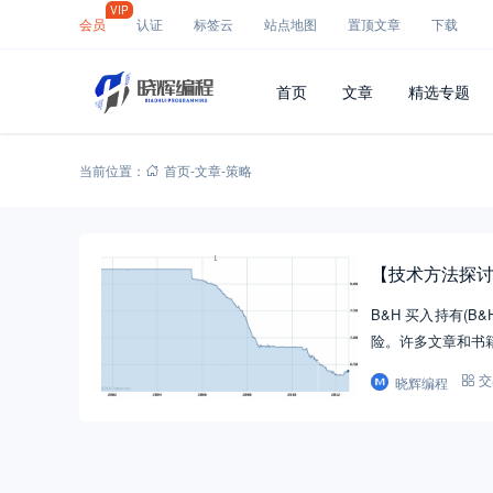
VIP
会员
认证
标签云
站点地图
置顶文章
下载
首页
文章
精选专题
当前位置：
首页
-
文章
-
策略
【技术方法探
B&H 买入持有(
险。许多文章和书
晓辉编程
交