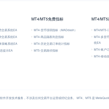
MT4/MT5免费指标
MT4/MT
趋势交易系统EA
MT4-货币强弱指标（MADdash）
MT4/MT
对冲交易系统EA
MT4-商品隔夜利息指标
MT4-多
统EA
刷单策略系统EA
MT4-历史交易订单统计指标
MT4-账户
信息提示EA
MT5-交易路径指标
MT4-移
件开发技术服务，不涉及任何交易平台运营或经纪业务。 MT4、MT5 是 MetaQuotes