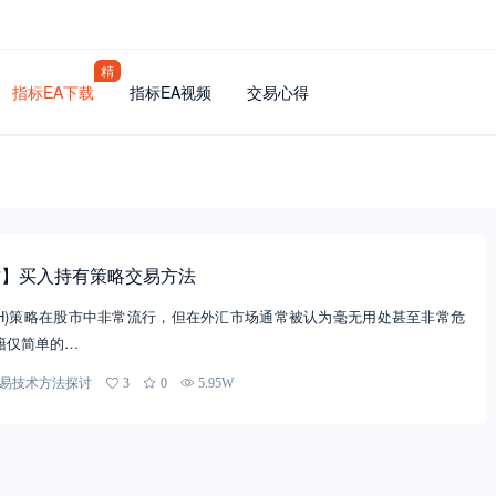
精
指标EA下载
指标EA视频
交易心得
讨】买入持有策略交易方法
B&H)策略在股市中非常流行，但在外汇市场通常被认为毫无用处甚至非常危
籍仅简单的…
易技术方法探讨
3
0
5.95W