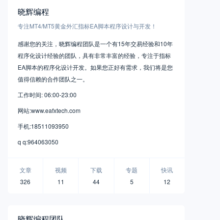
晓辉编程
专注MT4/MT5黄金外汇指标EA脚本程序设计与开发！
感谢您的关注，晓辉编程团队是一个有15年交易经验和10年
程序化设计经验的团队，具有非常丰富的经验，专注于指标
EA脚本的程序化设计开发。如果您正好有需求，我们将是您
值得信赖的合作团队之一。
工作时间: 06:00-23:00
网站:www.eafxtech.com
手机:18511093950
q q:964063050
文章
视频
下载
专题
快讯
326
11
44
5
12
晓辉编程团队