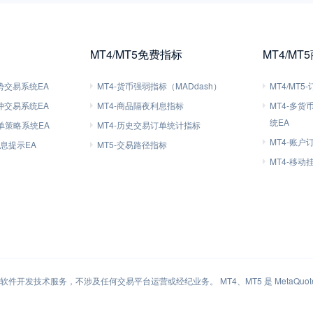
MT4/MT5免费指标
MT4/MT
趋势交易系统EA
MT4-货币强弱指标（MADdash）
MT4/MT
对冲交易系统EA
MT4-商品隔夜利息指标
MT4-多
统EA
刷单策略系统EA
MT4-历史交易订单统计指标
MT4-账户
信息提示EA
MT5-交易路径指标
MT4-移
件开发技术服务，不涉及任何交易平台运营或经纪业务。 MT4、MT5 是 MetaQuotes