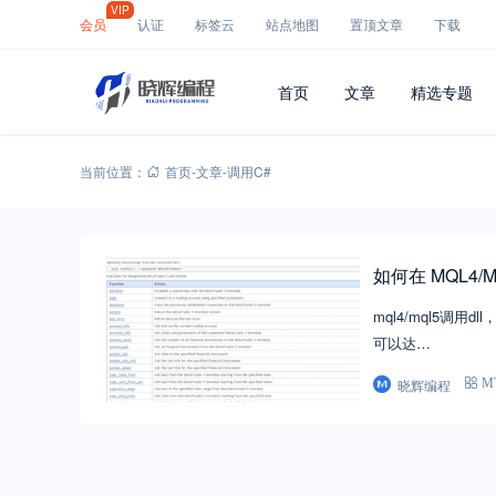
VIP
会员
认证
标签云
站点地图
置顶文章
下载
首页
文章
精选专题
当前位置：
首页
-
文章
-
调用C#
如何在 MQL4/MQ
mql4/mql5调用
可以达…
晓辉编程
M