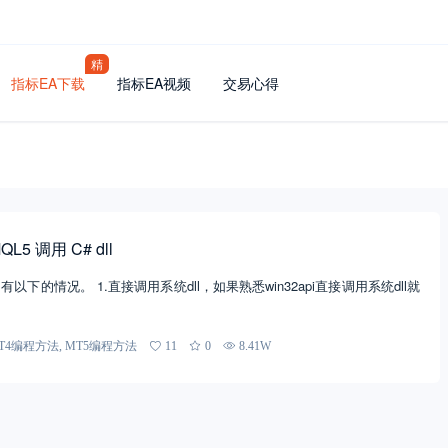
精
指标EA下载
指标EA视频
交易心得
L5 调用 C# dll
dll，有以下的情况。 1.直接调用系统dll，如果熟悉win32api直接调用系统dll就
T4编程方法
,
MT5编程方法
11
0
8.41W