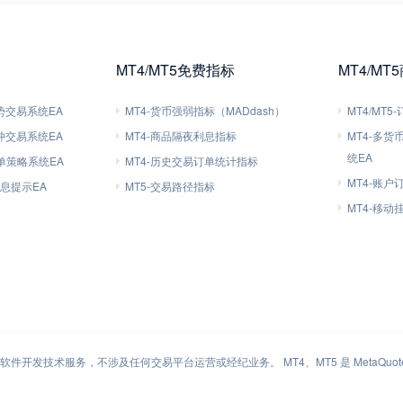
MT4/MT5免费指标
MT4/MT
趋势交易系统EA
MT4-货币强弱指标（MADdash）
MT4/MT
对冲交易系统EA
MT4-商品隔夜利息指标
MT4-多
统EA
刷单策略系统EA
MT4-历史交易订单统计指标
MT4-账户
信息提示EA
MT5-交易路径指标
MT4-移
件开发技术服务，不涉及任何交易平台运营或经纪业务。 MT4、MT5 是 MetaQuotes