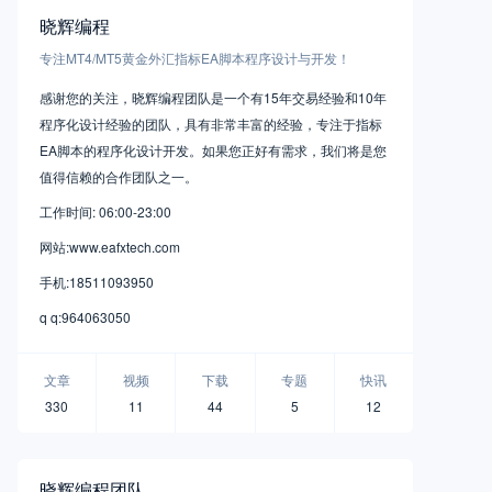
晓辉编程
专注MT4/MT5黄金外汇指标EA脚本程序设计与开发！
感谢您的关注，晓辉编程团队是一个有15年交易经验和10年
程序化设计经验的团队，具有非常丰富的经验，专注于指标
EA脚本的程序化设计开发。如果您正好有需求，我们将是您
值得信赖的合作团队之一。
工作时间: 06:00-23:00
网站:www.eafxtech.com
手机:18511093950
q q:964063050
文章
视频
下载
专题
快讯
330
11
44
5
12
晓辉编程团队