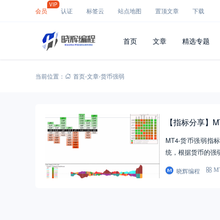
VIP
会员
认证
标签云
站点地图
置顶文章
下载
首页
文章
精选专题
当前位置：
首页
-
文章
-
货币强弱
【指标分享】M
MT4-货币强弱
统，根据货币的强
晓辉编程
M