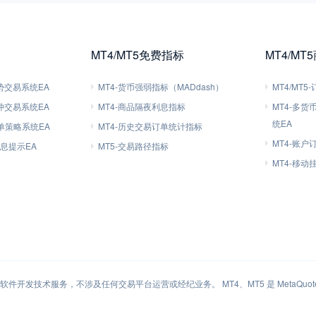
MT4/MT5免费指标
MT4/MT
趋势交易系统EA
MT4-货币强弱指标（MADdash）
MT4/MT
对冲交易系统EA
MT4-商品隔夜利息指标
MT4-多
统EA
刷单策略系统EA
MT4-历史交易订单统计指标
MT4-账户
信息提示EA
MT5-交易路径指标
MT4-移
件开发技术服务，不涉及任何交易平台运营或经纪业务。 MT4、MT5 是 MetaQuotes