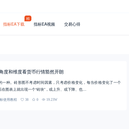
精
指标EA下载
指标EA视频
交易心得
换个角度和维度看货币行情豁然开朗
的一种。砖形图不考虑时间因素，只考虑价格变化，每当价格变化了一个
后在图表上就出现一个“砖块”，或上升、或下降、也…
标使用教程
38
0
19.23W