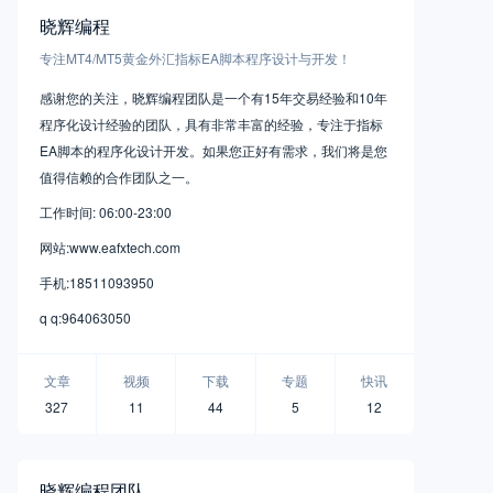
晓辉编程
专注MT4/MT5黄金外汇指标EA脚本程序设计与开发！
感谢您的关注，晓辉编程团队是一个有15年交易经验和10年
程序化设计经验的团队，具有非常丰富的经验，专注于指标
EA脚本的程序化设计开发。如果您正好有需求，我们将是您
值得信赖的合作团队之一。
工作时间: 06:00-23:00
网站:www.eafxtech.com
手机:18511093950
q q:964063050
文章
视频
下载
专题
快讯
327
11
44
5
12
晓辉编程团队