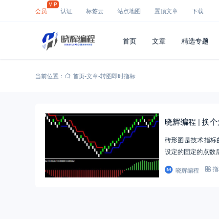
VIP
会员
认证
标签云
站点地图
置顶文章
下载
首页
文章
精选专题
当前位置：
首页
-
文章
-
转图即时指标
晓辉编程 | 
砖形图是技术指标
设定的固定的点数
晓辉编程
指