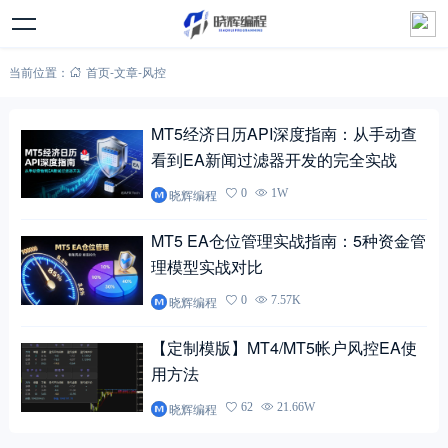
当前位置：
首页
-
文章
-
风控
MT5经济日历API深度指南：从手动查
看到EA新闻过滤器开发的完全实战
晓辉编程
0
1W
MT5 EA仓位管理实战指南：5种资金管
理模型实战对比
晓辉编程
0
7.57K
【定制模版】MT4/MT5帐户风控EA使
用方法
晓辉编程
62
21.66W