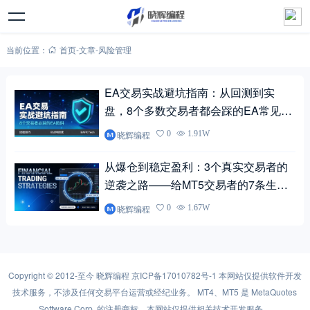
当前位置：
首页
-
文章
-
风险管理
EA交易实战避坑指南：从回测到实
盘，8个多数交易者都会踩的EA常见陷
阱
晓辉编程
0
1.91W
从爆仓到稳定盈利：3个真实交易者的
逆袭之路——给MT5交易者的7条生存
法则
晓辉编程
0
1.67W
Copyright © 2012-至今
晓辉编程
京ICP备17010782号-1
本网站仅提供软件开发
技术服务，不涉及任何交易平台运营或经纪业务。 MT4、MT5 是 MetaQuotes
Software Corp. 的注册商标，本网站仅提供相关技术开发服务。