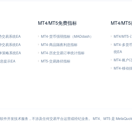
MT4/MT5免费指标
MT4/MT
趋势交易系统EA
MT4-货币强弱指标（MADdash）
MT4/MT
对冲交易系统EA
MT4-商品隔夜利息指标
MT4-多
统EA
刷单策略系统EA
MT4-历史交易订单统计指标
MT4-账户
信息提示EA
MT5-交易路径指标
MT4-移
件开发技术服务，不涉及任何交易平台运营或经纪业务。 MT4、MT5 是 MetaQuotes