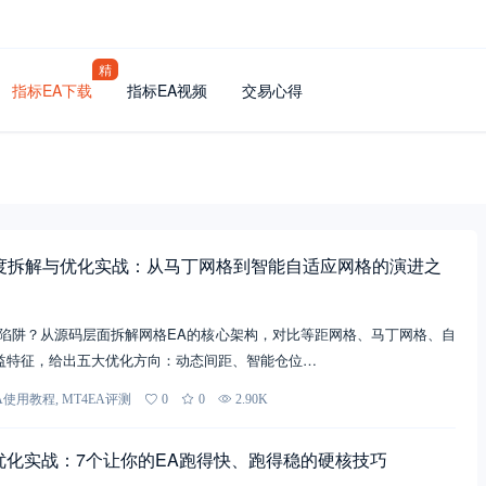
精
指标EA下载
指标EA视频
交易心得
度拆解与优化实战：从马丁网格到智能自适应网格的演进之
是陷阱？从源码层面拆解网格EA的核心架构，对比等距网格、马丁网格、自
益特征，给出五大优化方向：动态间距、智能仓位…
A使用教程
,
MT4EA评测
0
0
2.90K
性能优化实战：7个让你的EA跑得快、跑得稳的硬核技巧