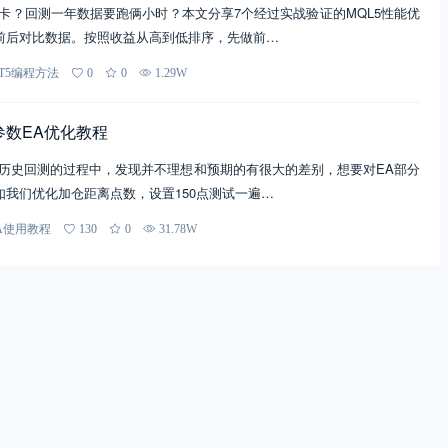
卡？回测一年数据要跑俩小时？本文分享7个经过实战验证的MQL5性能优
前后对比数据。按照收益从高到低排序，先做前…
T5编程方法
0
0
1.29W
参数EA优化教程
行历史回测的过程中，发现并不理想和预期的有很大的差别，想要对EA部分
如我们优化加仓距离点数，设置150点测试一遍…
A使用教程
130
0
31.78W