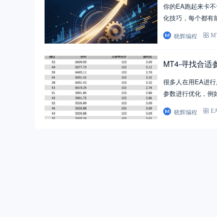
你的EA跑起来卡不
化技巧，每个都有
晓辉编程
M
MT4-寻找合适
很多人在用EA进
参数进行优化，例
晓辉编程
E