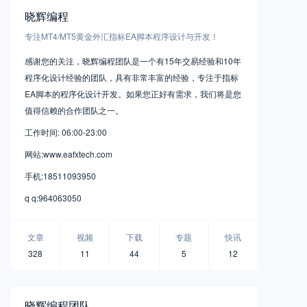
晓辉编程
专注MT4/MT5黄金外汇指标EA脚本程序设计与开发！
感谢您的关注，晓辉编程团队是一个有15年交易经验和10年
程序化设计经验的团队，具有非常丰富的经验，专注于指标
EA脚本的程序化设计开发。如果您正好有需求，我们将是您
值得信赖的合作团队之一。
工作时间: 06:00-23:00
网站:www.eafxtech.com
手机:18511093950
q q:964063050
文章
视频
下载
专题
快讯
328
11
44
5
12
晓辉编程团队