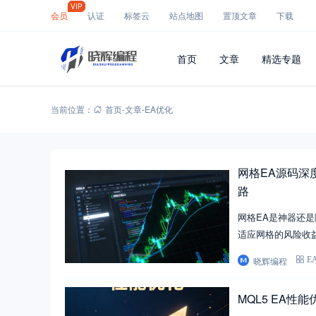
VIP
会员
认证
标签云
站点地图
置顶文章
下载
首页
文章
精选专题
当前位置：
首页
-
文章
-
EA优化
网格EA源码深
路
网格EA是神器还
适应网格的风险收
晓辉编程
E
MQL5 EA