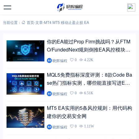
当前位置：
首页
-
文章
-
MT4 MT5 移动止盈止损 EA
你的EA能过Prop Firm挑战吗？从FTM
O/FundedNext规则倒推EA风控模块的
6个必改项
晓辉编程
0
4.22K
MQL5免费指标深度评测：8款Code Ba
se热门指标实测，哪些能直接写进E
A？
晓辉编程
0
6.51K
MT5 EA实用的5条风控规则：用代码构
建你的交易安全网
晓辉编程
0
1.11W