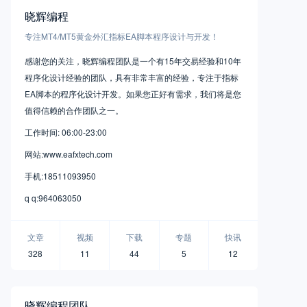
晓辉编程
专注MT4/MT5黄金外汇指标EA脚本程序设计与开发！
感谢您的关注，晓辉编程团队是一个有15年交易经验和10年
程序化设计经验的团队，具有非常丰富的经验，专注于指标
EA脚本的程序化设计开发。如果您正好有需求，我们将是您
值得信赖的合作团队之一。
工作时间: 06:00-23:00
网站:www.eafxtech.com
手机:18511093950
q q:964063050
文章
视频
下载
专题
快讯
328
11
44
5
12
晓辉编程团队