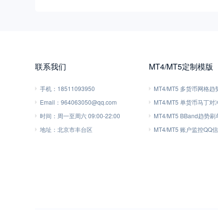
联系我们
MT4/MT5定制模版
手机：
18511093950
MT4/MT5 多货币网格
Email：
964063050@qq.com
MT4/MT5 单货币马丁
时间：
周一至周六 09:00-22:00
MT4/MT5 BBand趋势
地址：
北京市丰台区
MT4/MT5 账户监控QQ