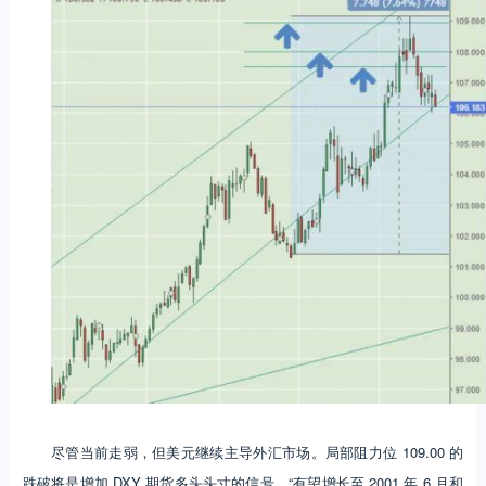
尽管当前走弱，但美元继续主导外汇市场。局部阻力位 109.00 的
跌破将是增加 DXY 期货多头头寸的信号，“有望增长至 2001 年 6 月和