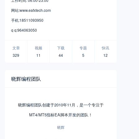
工作时间: 06:00-23:00
网站:www.eafxtech.com
手机:18511093950
q q:964063050
文章
视频
下载
专题
快讯
329
11
44
5
12
晓辉编程团队
晓辉编程团队创建于2010年11月，是一个专注于
MT4/MT5指标EA脚本开发的团队！
晓辉