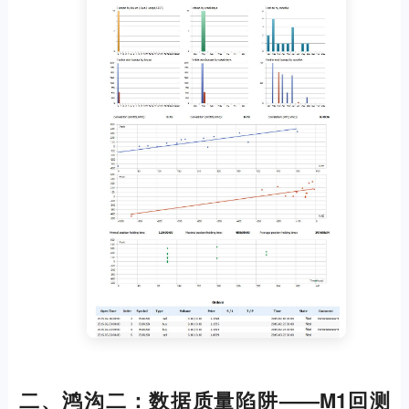
二、鸿沟二：数据质量陷阱——M1回测