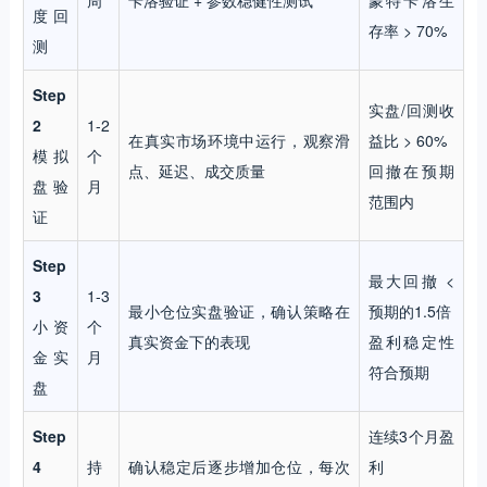
周
卡洛验证 + 参数稳健性测试
蒙特卡洛生
度回
存率 > 70%
测
Step
实盘/回测收
2
1-2
在真实市场环境中运行，观察滑
益比 > 60%
模拟
个
点、延迟、成交质量
回撤在预期
盘验
月
范围内
证
Step
最大回撤 <
3
1-3
最小仓位实盘验证，确认策略在
预期的1.5倍
小资
个
真实资金下的表现
盈利稳定性
金实
月
符合预期
盘
Step
连续3个月盈
4
持
确认稳定后逐步增加仓位，每次
利