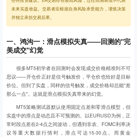
任何投资建议。EA交易存在较高风险，过往回测表现不代表
未来实盘收益。交易者应根据自身风险承受能力，谨慎决策
并独立承担交易后果。
一、鸿沟一：滑点模拟失真——回测的"完
美成交"幻觉
很多MT5初学者在回测时会发现成交价格精准到不可
思议——开仓价正好是信号触发价，平仓价也恰好是目标
价位。但到了实盘，同样的信号触发，成交价格却总能"差
那么一点"。这就是滑点模拟失真带来的幻觉。
MT5策略测试器默认使用固定点差和零滑点模型，但
实盘中的滑点是动态且不可预测的。以EURUSD为例，正
常时段点差在2-4点之间波动，但遇到非农、FOMC利率决
议等重大数据行情时，滑点可达15-30点。而黄金