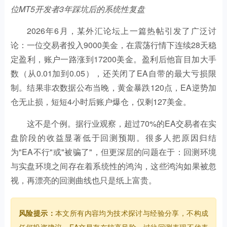
位MT5开发者3年踩坑后的系统性复盘
2026年6月，某外汇论坛上一篇热帖引发了广泛讨
论：一位交易者投入9000美金，在震荡行情下连续28天稳
定盈利，账户一路涨到17200美金。盈利后他盲目加大手
数（从0.01加到0.05），还关闭了EA自带的最大亏损限
制。结果非农数据公布当晚，黄金暴跌120点，EA逆势加
仓无止损，短短4小时后账户爆仓，仅剩127美金。
这不是个例。据行业观察，超过70%的EA交易者在实
盘阶段的收益显著低于回测预期。很多人把原因归结
为"EA不行"或"被骗了"，但更深层的问题在于：回测环境
与实盘环境之间存在着系统性的鸿沟，这些鸿沟如果被忽
视，再漂亮的回测曲线也只是纸上富贵。
风险提示：
本文所有内容均为技术探讨与经验分享，不构成