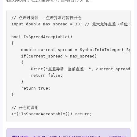
// 点差过滤器 - 点差异常时暂停开仓

input double max_spread = 30; // 最大允许点差（单位：点）
bool IsSpreadAcceptable()

{

    double current_spread = SymbolInfoInteger(_Symbo
    if(current_spread > max_spread)

    {

        Print("点差异常，当前点差: ", current_spread, "
        return false;

    }

    return true;

}

// 开仓前调用

if(!IsSpreadAcceptable()) return;