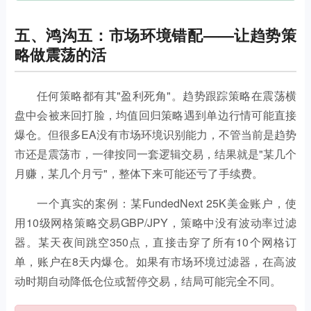
五、鸿沟五：市场环境错配——让趋势策
略做震荡的活
任何策略都有其"盈利死角"。趋势跟踪策略在震荡横
盘中会被来回打脸，均值回归策略遇到单边行情可能直接
爆仓。但很多EA没有市场环境识别能力，不管当前是趋势
市还是震荡市，一律按同一套逻辑交易，结果就是"某几个
月赚，某几个月亏"，整体下来可能还亏了手续费。
一个真实的案例：某FundedNext 25K美金账户，使
用10级网格策略交易GBP/JPY，策略中没有波动率过滤
器。某天夜间跳空350点，直接击穿了所有10个网格订
单，账户在8天内爆仓。如果有市场环境过滤器，在高波
动时期自动降低仓位或暂停交易，结局可能完全不同。