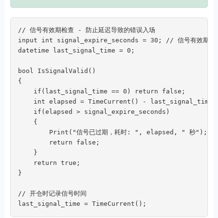
// 信号有效期检查 - 防止延迟导致的错误入场

input int signal_expire_seconds = 30; // 信号有效期（
datetime last_signal_time = 0;

bool IsSignalValid()

{

    if(last_signal_time == 0) return false;

    int elapsed = TimeCurrent() - last_signal_time;

    if(elapsed > signal_expire_seconds)

    {

        Print("信号已过期，耗时: ", elapsed, " 秒");

        return false;

    }

    return true;

}

// 开仓时记录信号时间

last_signal_time = TimeCurrent();