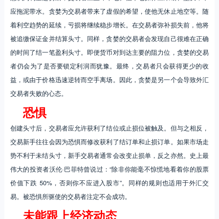
应拖泥带水。贪婪为交易者带来了虚假的希望，使他无休止地空等。随
着利空趋势的延续，亏损将继续稳步增长。在交易者弥补损失前，他将
被追缴保证金并结算头寸。同样，贪婪的交易者会发现自己很难在正确
的时间了结一笔盈利头寸。即便货币对到达主要的阻力位，贪婪的交易
者仍会为了是否要锁定利润而犹豫。最终，交易者只会获得更少的收
益，或由于价格迅速逆转而空手离场。因此，贪婪是另一个会导致外汇
交易者失败的心态。
恐惧
创建头寸后，交易者应允许获利了结位或止损位被触及。但与之相反，
交易新手往往会因为恐惧而修改获利了结订单和止损订单。如果市场走
势不利于未结头寸，新手交易者通常会改变止损单，反之亦然。史上最
伟大的投资者沃伦·巴菲特曾说过：“除非你能毫不惊慌地看着你的股票
价值下跌 50%，否则你不应进入股市”。同样的规则也适用于外汇交
易。被恐惧所驱使的交易者注定不会成功。
未能跟上经济动态