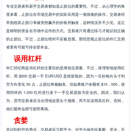
专业交易者和新手交易者都知道止损位的重要性。不过，从心理学的角
度来看，止损位在市场交易中的实际应用是一项很难的操作。交易者经
常抱怨其止损订单被突然飙升的价格所触发，这种情况并不少见。这正
是精明的资金在市场中运作的方式。交易者只有通过练习才能识别正确
的止损位。不过，止损位绝对不应被忽视。那些忽视止损位的外汇交易
者更有可能亏掉全部本金。
误用杠杆
外汇经纪商提供杠杆的主要目的是增加交易量。不过，请理智地使用杠
杆。用 $500 交易一手 EUR/USD 是很冒险的，因为一旦价格向头寸利
空方向变化 50 点，止损位将被触发。但如果账户余额有 $10，000，使
用同样的 1:200 杠杆进行多个一手交易是较为安全的。因此，我们认
为，货币交易者应当合理地设置头寸规模，而不应误用高杠杆。否则，
他们最终会因亏损而离场。
贪婪
意识到利空趋势后，交易者应立即平仓。但平仓操作应果断、坚决，不