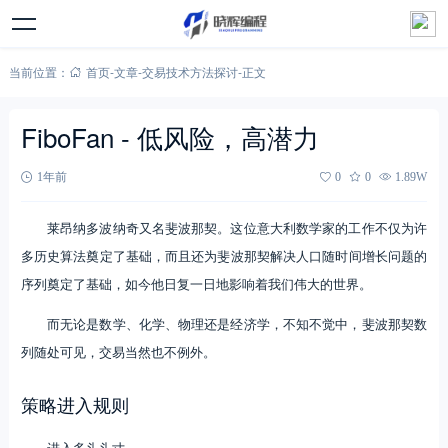
当前位置：
首页
-
文章
-
交易技术方法探讨
-
正文
FiboFan - 低风险，高潜力
1年前
0
0
1.89W
莱昂纳多波纳奇又名斐波那契。这位意大利数学家的工作不仅为许
多历史算法奠定了基础，而且还为斐波那契解决人口随时间增长问题的
序列奠定了基础，如今他日复一日地影响着我们伟大的世界。
而无论是数学、化学、物理还是经济学，不知不觉中，斐波那契数
列随处可见，交易当然也不例外。
策略进入规则
进入多头头寸