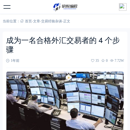
当前位置：
首页
-
文章
-
交易经验杂谈
-
正文
成为一名合格外汇交易者的 4 个步
骤
1年前
35
0
7.72W