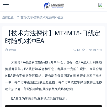
当前位置：
首页
-
文章
-
交易技术方法探讨
-
正文
【技术方法探讨】MT4MT5-日线定
时随机对冲EA
1年前
65
0
10.79W
大部分EA都是依据指标进行开单平仓，也有一些EA是人工判断趋
势后开首单，EA执行加减仓和平仓，都具有一定的主观性。今天介绍
的EA开仓不依据任何指标，开仓是在每天固定的时间开多单和空单各
一单，每个订单设置固定的止盈止损，每个订单依据平保点数和三段移
动止损平仓，并配合相应的风控参数完成风险控制。
EA具体的界面参数及测试结果如下所示：