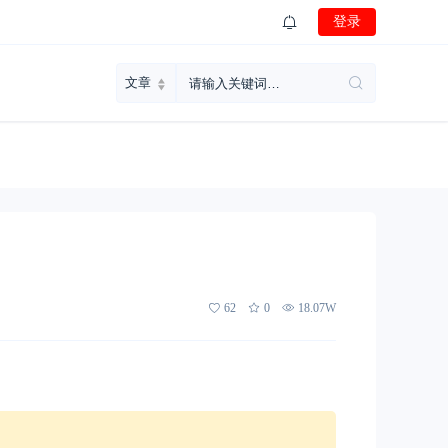
登录
62
0
18.07W