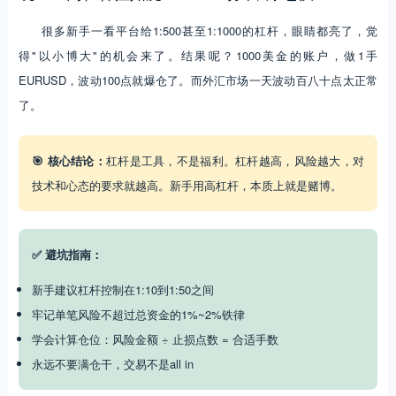
很多新手一看平台给1:500甚至1:1000的杠杆，眼睛都亮了，觉
得"以小博大"的机会来了。结果呢？1000美金的账户，做1手
EURUSD，波动100点就爆仓了。而外汇市场一天波动百八十点太正常
了。
🎯 核心结论：
杠杆是工具，不是福利。杠杆越高，风险越大，对
技术和心态的要求就越高。新手用高杠杆，本质上就是赌博。
✅ 避坑指南：
新手建议杠杆控制在1:10到1:50之间
牢记单笔风险不超过总资金的1%~2%铁律
学会计算仓位：风险金额 ÷ 止损点数 = 合适手数
永远不要满仓干，交易不是all in