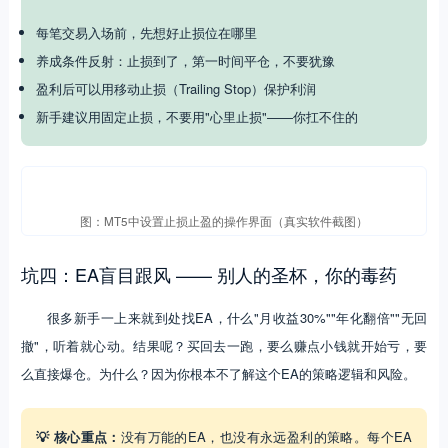
每笔交易入场前，先想好止损位在哪里
养成条件反射：止损到了，第一时间平仓，不要犹豫
盈利后可以用移动止损（Trailing Stop）保护利润
新手建议用固定止损，不要用"心里止损"——你扛不住的
图：MT5中设置止损止盈的操作界面（真实软件截图）
坑四：EA盲目跟风 —— 别人的圣杯，你的毒药
很多新手一上来就到处找EA，什么"月收益30%""年化翻倍""无回
撤"，听着就心动。结果呢？买回去一跑，要么赚点小钱就开始亏，要
么直接爆仓。为什么？因为你根本不了解这个EA的策略逻辑和风险。
💡 核心重点：
没有万能的EA，也没有永远盈利的策略。每个EA