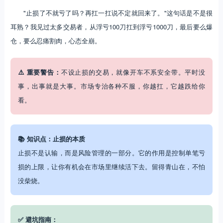
"止损了不就亏了吗？再扛一扛说不定就回来了。"这句话是不是很
耳熟？我见过太多交易者，从浮亏100刀扛到浮亏1000刀，最后要么爆
仓，要么忍痛割肉，心态全崩。
⚠️ 重要警告：
不设止损的交易，就像开车不系安全带。平时没
事，出事就是大事。市场专治各种不服，你越扛，它越跌给你
看。
📚 知识点：止损的本质
止损不是认输，而是风险管理的一部分。它的作用是控制单笔亏
损的上限，让你有机会在市场里继续活下去。留得青山在，不怕
没柴烧。
✅ 避坑指南：