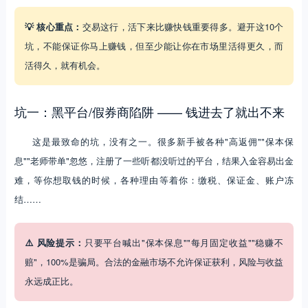
💡 核心重点：
交易这行，活下来比赚快钱重要得多。避开这10个
坑，不能保证你马上赚钱，但至少能让你在市场里活得更久，而
活得久，就有机会。
坑一：黑平台/假券商陷阱 —— 钱进去了就出不来
这是最致命的坑，没有之一。很多新手被各种"高返佣""保本保
息""老师带单"忽悠，注册了一些听都没听过的平台，结果入金容易出金
难，等你想取钱的时候，各种理由等着你：缴税、保证金、账户冻
结……
⚠️ 风险提示：
只要平台喊出"保本保息""每月固定收益""稳赚不
赔"，100%是骗局。合法的金融市场不允许保证获利，风险与收益
永远成正比。