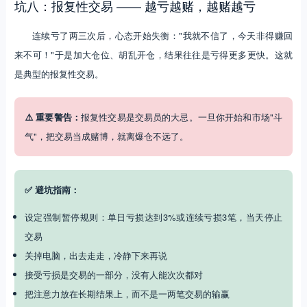
坑八：报复性交易 —— 越亏越赌，越赌越亏
连续亏了两三次后，心态开始失衡："我就不信了，今天非得赚回
来不可！"于是加大仓位、胡乱开仓，结果往往是亏得更多更快。这就
是典型的报复性交易。
⚠️ 重要警告：
报复性交易是交易员的大忌。一旦你开始和市场"斗
气"，把交易当成赌博，就离爆仓不远了。
✅ 避坑指南：
设定强制暂停规则：单日亏损达到3%或连续亏损3笔，当天停止
交易
关掉电脑，出去走走，冷静下来再说
接受亏损是交易的一部分，没有人能次次都对
把注意力放在长期结果上，而不是一两笔交易的输赢