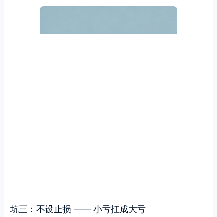
坑三：不设止损 —— 小亏扛成大亏