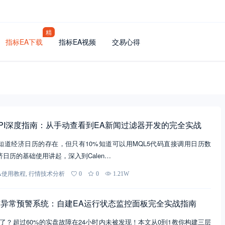
精
指标EA下载
指标EA视频
交易心得
API深度指南：从手动查看到EA新闻过滤器开发的完全实战
者知道经济日历的存在，但只有10%知道可以用MQL5代码直接调用日历数
济日历的基础使用讲起，深入到Calen…
A使用教程
,
行情技术分析
0
0
1.21W
与异常预警系统：自建EA运行状态监控面板完全实战指南
管了？超过60%的实盘故障在24小时内未被发现！本文从0到1教你构建三层