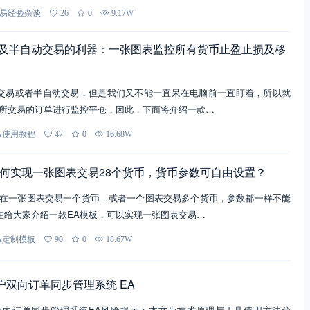
易经验杂谈
26
0
9.17W
| 手工及半自动交易的利器：一张图表监控所有货币止盈止损及移
交易或者半自动交易，但是我们又不能一直呆在电脑前一直盯着，所以就
对所交易的订单进行监控平仓，因此，下面将介绍一款…
A使用教程
47
0
16.68W
A 如何实现一张图表交易28个货币，货币参数可自由设置？
是在一张图表交易一个货币，或者一个图表交易多个货币，参数都一样不能
在给大家介绍一款EA模板，可以实现一张图表交易…
A定制模板
90
0
18.67W
多账户双向订单同步管理系统 EA
账户双向订单同步管理系统EA风险提示：本文为技术原理与工具使用方法分