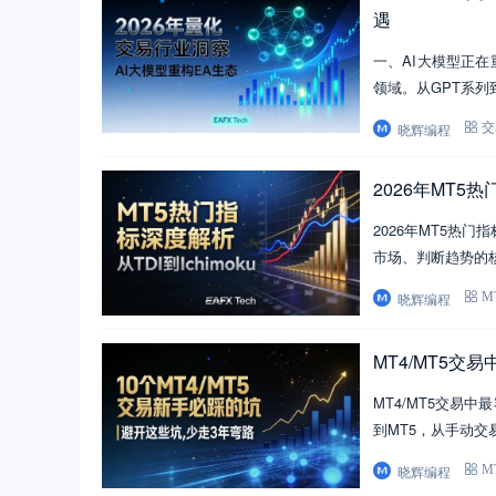
遇
一、AI大模型正在
领域。从GPT系列
晓辉编程
交
2026年MT5热
2026年MT5热门
市场、判断趋势的核
晓辉编程
M
MT4/MT5交
MT4/MT5交易
到MT5，从手动交
晓辉编程
M