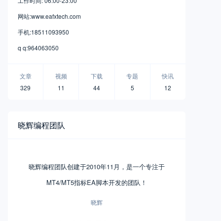
工作时间: 06:00-23:00
网站:www.eafxtech.com
手机:18511093950
q q:964063050
文章
视频
下载
专题
快讯
329
11
44
5
12
晓辉编程团队
晓辉编程团队创建于2010年11月，是一个专注于
MT4/MT5指标EA脚本开发的团队！
晓辉