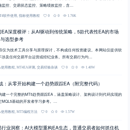
施监控、交易状态监控、策略绩效监控，含…
T4软件使用
,
指标使用教程
0
0
1.76K
热门EA深度横评：从AI驱动到传统策略，5款代表性EA的市场
力与选型参考
容仅为技术工具分享与原理探讨，不构成任何投资建议。本网站仅提供软
不涉及任何交易平台运营或经纪业务。所有交易行为均…
A使用教程
,
MT4EA评测
,
交易经验杂谈
0
0
1.40W
发实战：从零开始构建一个趋势跟踪EA（附完整代码）
构建一个完整的MT5趋势跟踪EA，涵盖策略设计、架构设计到代码实现的
MQL5基础的开发者学习参考。…
A使用教程
,
MT5编程方法
0
0
1.57W
交易行业洞察：AI大模型重构EA生态，普通交易者如何抓住机