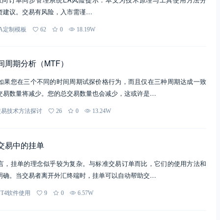
资建议。交易有风险，入市需谨…
EA定制模板
62
0
18.19W
多时间周期分析（MTF）
如果您在三个不同的时间周期试探价格行为，而且仅在三种周期达成一致
交易数量将减少。您的总交易数量也会减少，这或许是…
交易技术方法探讨
26
0
13.24W
外汇交易中的挂单
言，挂单的理念似乎较为复杂。与标准交易订单而比，它们的使用方法和
明确。当交易者离开外汇终端时，挂单可以自动帮助交…
MT4软件使用
9
0
6.57W