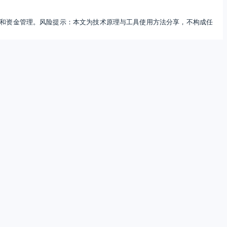
和资金管理。风险提示：本文为技术原理与工具使用方法分享，不构成任
-TrendProfiteer趋势交易系统指标模板
统模版主要由多个指标构成，分为趋势交易和震荡交易模版，是手工交易和
模版，将有助于提高交易者对行情的判断，从而提升…
MT4指标分享
50
0
17.40W
候连接至交易服务器，让您无需重启、重新开机或关机，是一项极大的能
arabolic SAR 交易策略