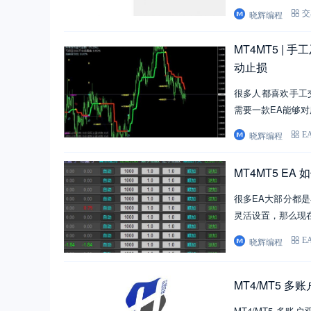
晓辉编程
交
MT4MT5 
动止损
很多人都喜欢手工
需要一款EA能够
晓辉编程
E
MT4MT5 E
很多EA大部分都
灵活设置，那么现
晓辉编程
E
MT4/MT5 
MT4/MT5 多