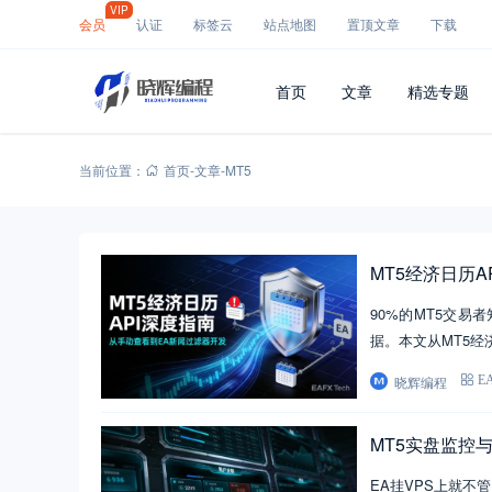
VIP
会员
认证
标签云
站点地图
置顶文章
下载
首页
文章
精选专题
当前位置：
首页
-
文章
-
MT5
MT5经济日历
90%的MT5交易
据。本文从MT5经
晓辉编程
E
MT5实盘监控
EA挂VPS上就不