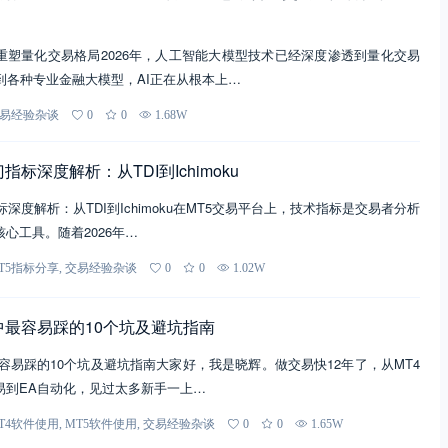
重塑量化交易格局2026年，人工智能大模型技术已经深度渗透到量化交易
到各种专业金融大模型，AI正在从根本上…
易经验杂谈
0
0
1.68W
门指标深度解析：从TDI到Ichimoku
指标深度解析：从TDI到Ichimoku在MT5交易平台上，技术指标是交易者分析
心工具。随着2026年…
T5指标分享
,
交易经验杂谈
0
0
1.02W
易中最容易踩的10个坑及避坑指南
中最容易踩的10个坑及避坑指南大家好，我是晓辉。做交易快12年了，从MT4
易到EA自动化，见过太多新手一上…
T4软件使用
,
MT5软件使用
,
交易经验杂谈
0
0
1.65W