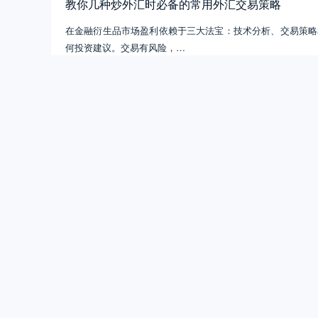
在金融衍生品市场盈利依赖于三大法宝：技术分析、交易策略
何投资建议。交易有风险，…
晓辉编程
交易技术方法探讨
14
0
5.27W
【模版分享】MT4
MT4趋势交易系
半自动交易的参考
晓辉编程
使用 VPS服务器交易 的 5 个理由
将您的交易系统安装在一个专门的服务器上；这台服务器全天
真正提升您交易业绩的优势。…
晓辉编程
交易经验杂谈
17
0
4.14W
【技术方法探讨】P